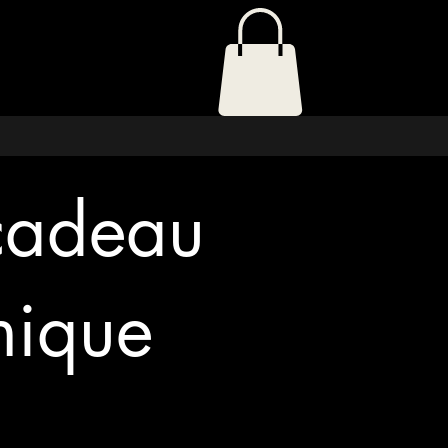
cadeau
nique