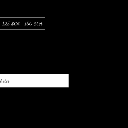
125 $CA
150 $CA
heter