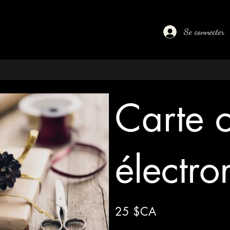
Se connecter
Carte 
électro
25 $CA