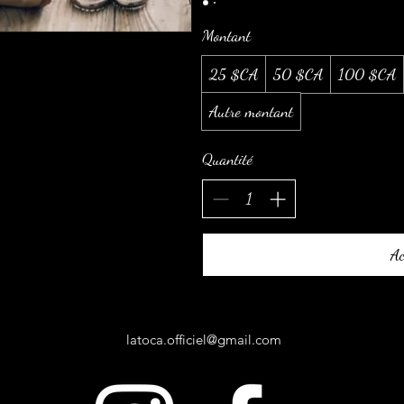
Montant
25 $CA
50 $CA
100 $CA
Autre montant
Quantité
Ac
latoca.officiel@gmail.com