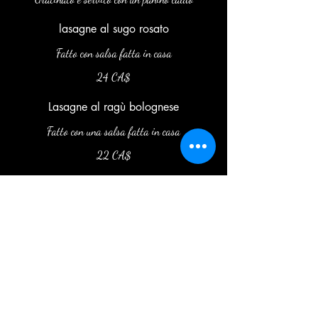
lasagne al sugo rosato
Fatto con salsa fatta in casa
24 CA$
Lasagne al ragù bolognese
Fatto con una salsa fatta in casa
22 CA$
latoca.officiel@gmail.com