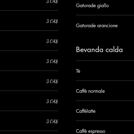
3 CA$
Gatorade giallo
3 CA$
Gatorade arancione
3 CA$
Bevanda calda
3 CA$
Tè
3 CA$
Caffè normale
3 CA$
Caffèlatte
3 CA$
Caffè espresso