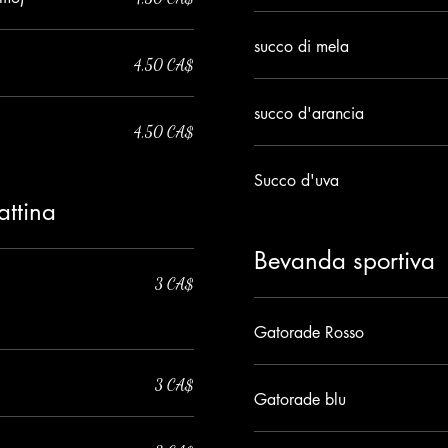
succo di mela
4,50 CA$
succo d'arancia
4,50 CA$
Succo d'uva
attina
Bevanda sportiva
3 CA$
Gatorade Rosso
3 CA$
Gatorade blu