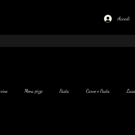
Accedi
rino
Menù pizze
Pasta
Carne e Pasta
Las