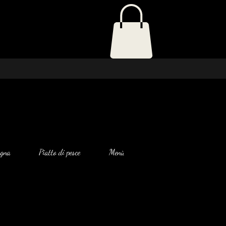
agna
Piatto di pesce
Menù di antipasti
Insalata