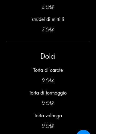
5 CA$
strudel di mirtilli
5 CA$
Dolci
Torta di carote
9 CA$
Torta di formaggio
9 CA$
Torta valanga
9 CA$