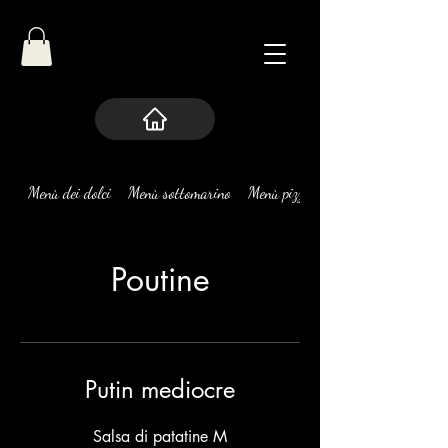
Menù dei dolci
Menù sottomarino
Menù pizze
Poutine
Putin mediocre
Salsa di patatine M