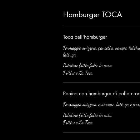
Hamburger TOCA
Toca dell'hamburger
Formaggio svizzero, pancetta, senape, ketchu
lattuga.
Patatine fritte fatte in casa
Fritture La Toca
Panino con hamburger di pollo cro
Formaggio svizzero, maionese, lattuga e po
Patatine fritte fatte in casa
Fritture La Toca