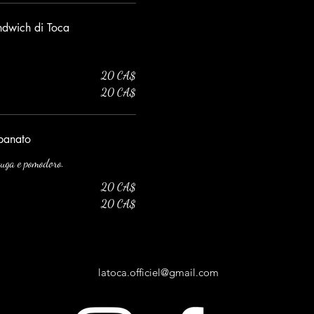
ndwich di Toca
20 CA$
20 CA$
mpanato
ttuga e pomodoro.
20 CA$
20 CA$
latoca.officiel@gmail.com