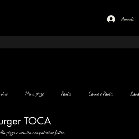
Accedi
rino
Menù pizze
Pasta
Carne e Pasta
Las
urger TOCA
la pizza e servito con patatine fritte