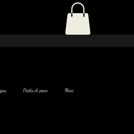
agna
Piatto di pesce
Menù di antipasti
Insalata