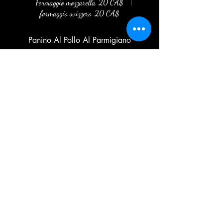
Formaggio mozzarella
20 CA$
formaggio svizzero
20 CA$
Panino Al Pollo Al Parmigiano
Scaloppina di pollo impanata, ragù di carne e
formaggio fuso.
Formaggio mozzarella
20 CA$
formaggio svizzero
20 CA$
Panino alla parmigiano di vitello
Scaloppina di vitello impanata, ragù di carne e
formaggio fuso.
Formaggio mozzarella
20 CA$
formaggio svizzero
20 CA$