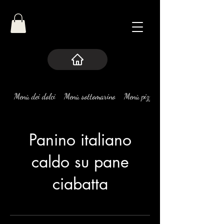
Menù dei dolci
Menù sottomarino
Menù pizze
Panino italiano
caldo su pane
ciabatta