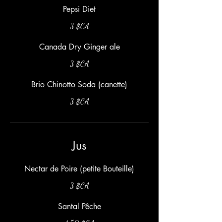
Pepsi Diet
3 $CA
Canada Dry Ginger ale
3 $CA
Brio Chinotto Soda (canette)
3 $CA
Jus
Nectar de Poire (petite Bouteille)
3 $CA
Santal Pêche