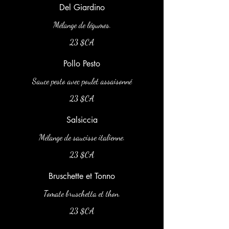
Del Giardino
Mélange de légumes.
23 $CA
Pollo Pesto
Sauce pesto avec poulet assaisonné
23 $CA
Salsiccia
Mélange de saucisse italienne.
23 $CA
Bruschette et Tonno
Tomate bruschetta et thon.
23 $CA