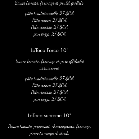
Sauce tomate, fromage et poulet grillets.
pâte traditionnelle
27 $CA
Pâte mince
27 $CA
Pâte épaisse
27 $CA
pan pizza
27 $CA
LaToca Porco 10"
Sauce tomate, fromage et porc effiloché
assaisonné.
pâte traditionnelle
27 $CA
Pâte mince
27 $CA
Pâte épaisse
27 $CA
pan pizza
27 $CA
LaToca supreme 10"
Sauce tomate, pepperoni, champignons, fromage,
piments rouge et steak.