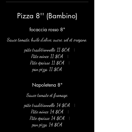
Pizza 8'' (Bambino)
focaccia rosso 8"
Sauce tomate, huile d'olive, sucre, sel et oregano.
pâte traditionnelle
11 $CA
Pâte mince
11 $CA
Pâte épaisse
11 $CA
pan pizza
11 $CA
Napoletena 8"
Sauce tomate et fromage.
pâte traditionnelle
14 $CA
Pâte mince
14 $CA
Pâte épaisse
14 $CA
pan pizza
14 $CA