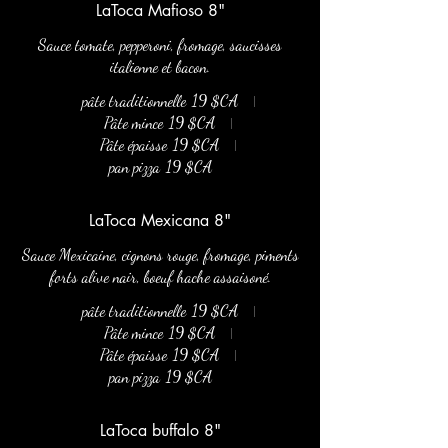
LaToca Mafioso 8"
Sauce tomate, pepperoni, fromage, saucisses
italienne et bacon.
pâte traditionnelle
19 $CA
Pâte mince
19 $CA
Pâte épaisse
19 $CA
pan pizza
19 $CA
LaToca Mexicana 8"
Sauce Mexicaine, cignons rouge, fromage, piments
forts alive nair, boeuf hache assaisoné.
pâte traditionnelle
19 $CA
Pâte mince
19 $CA
Pâte épaisse
19 $CA
pan pizza
19 $CA
LaToca buffalo 8"