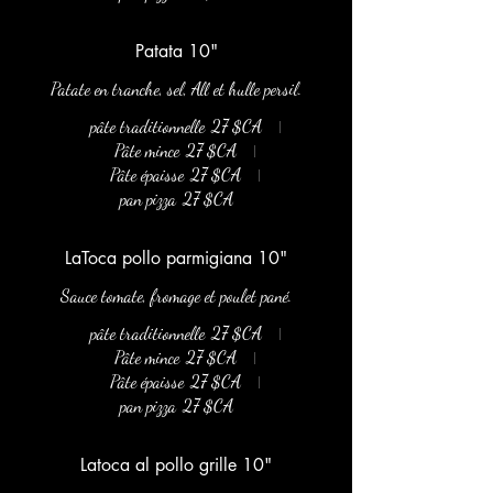
Patata 10"
Patate en tranche, sel, All et hulle persil.
pâte traditionnelle
27 $CA
Pâte mince
27 $CA
Pâte épaisse
27 $CA
pan pizza
27 $CA
LaToca pollo parmigiana 10"
Sauce tomate, fromage et poulet pané.
pâte traditionnelle
27 $CA
Pâte mince
27 $CA
Pâte épaisse
27 $CA
pan pizza
27 $CA
Latoca al pollo grille 10"