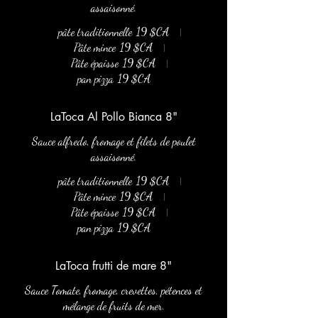
assaisonné.
pâte traditionnelle
19 $CA
Pâte mince
19 $CA
Pâte épaisse
19 $CA
pan pizza
19 $CA
LaToca Al Pollo Bianca 8"
Sauce alfredo, fromage et filets de poulet
assaisonné.
pâte traditionnelle
19 $CA
Pâte mince
19 $CA
Pâte épaisse
19 $CA
pan pizza
19 $CA
LaToca frutti de mare 8"
Sauce Tomate, fromage, crevettes, pétences et
mélange de fruits de mer.