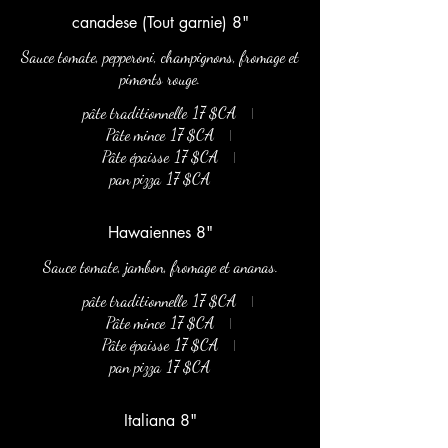
canadese (Tout garnie) 8"
Sauce tomate, pepperoni, champignons, fromage et
piments rouge.
pâte traditionnelle
17 $CA
Pâte mince
17 $CA
Pâte épaisse
17 $CA
pan pizza
17 $CA
Hawaiennes 8"
Sauce tomate, jambon, fromage et ananas.
pâte traditionnelle
17 $CA
Pâte mince
17 $CA
Pâte épaisse
17 $CA
pan pizza
17 $CA
Italiana 8"