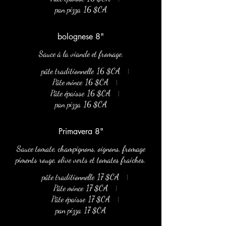
pan pizza
16 $CA
bolognese 8"
Sauce à la viande et fromage.
pâte traditionnelle
16 $CA
Pâte mince
16 $CA
Pâte épaisse
16 $CA
pan pizza
16 $CA
Primavera 8"
Sauce tomate, champignons, oignons, fromage
piments rouge, olive verts et tomates fraiches.
pâte traditionnelle
17 $CA
Pâte mince
17 $CA
Pâte épaisse
17 $CA
pan pizza
17 $CA