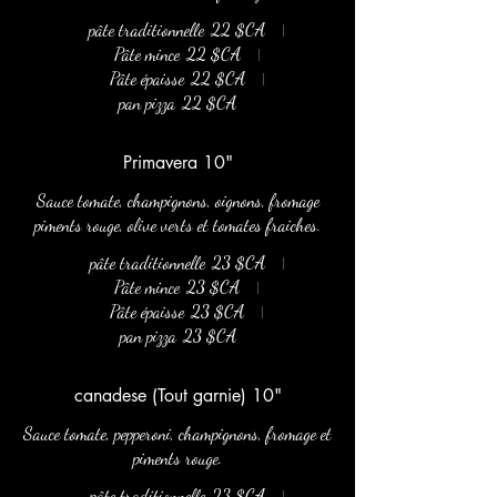
pâte traditionnelle
22 $CA
Pâte mince
22 $CA
Pâte épaisse
22 $CA
pan pizza
22 $CA
Primavera 10"
Sauce tomate, champignons, oignons, fromage
piments rouge, olive verts et tomates fraiches.
pâte traditionnelle
23 $CA
Pâte mince
23 $CA
Pâte épaisse
23 $CA
pan pizza
23 $CA
canadese (Tout garnie) 10"
Sauce tomate, pepperoni, champignons, fromage et
piments rouge.
pâte traditionnelle
23 $CA