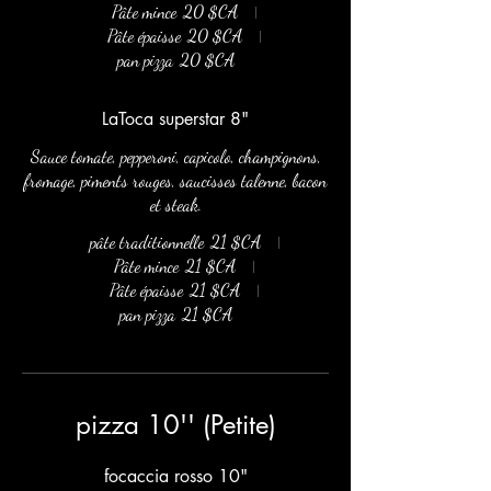
Pâte mince
20 $CA
Pâte épaisse
20 $CA
pan pizza
20 $CA
LaToca superstar 8"
Sauce tomate, pepperoni, capicolo, champignons,
fromage, piments rouges, saucisses talenne, bacon
et steak.
pâte traditionnelle
21 $CA
Pâte mince
21 $CA
Pâte épaisse
21 $CA
pan pizza
21 $CA
pizza 10'' (Petite)
focaccia rosso 10"