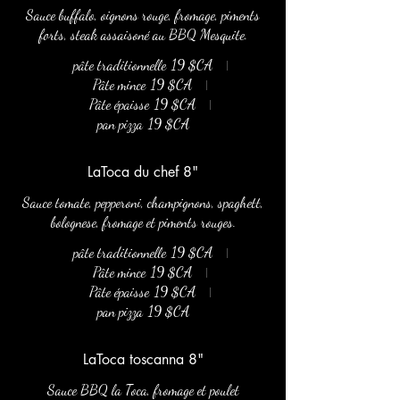
Sauce buffalo, oignons rouge, fromage, piments
forts, steak assaisoné au BBQ Mesquite.
pâte traditionnelle
19 $CA
Pâte mince
19 $CA
Pâte épaisse
19 $CA
pan pizza
19 $CA
LaToca du chef 8"
Sauce tomate, pepperoni, champignons, spaghett,
bolognese, fromage et piments rouges.
pâte traditionnelle
19 $CA
Pâte mince
19 $CA
Pâte épaisse
19 $CA
pan pizza
19 $CA
LaToca toscanna 8"
Sauce BBQ la Toca, fromage et poulet