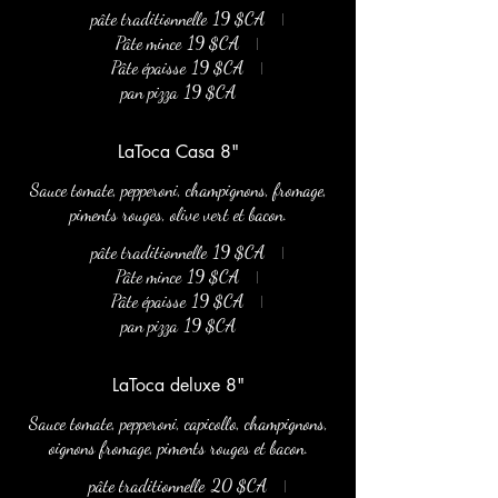
pâte traditionnelle
19 $CA
Pâte mince
19 $CA
Pâte épaisse
19 $CA
pan pizza
19 $CA
LaToca Casa 8"
Sauce tomate, pepperoni, champignons, fromage,
piments rouges, olive vert et bacon.
pâte traditionnelle
19 $CA
Pâte mince
19 $CA
Pâte épaisse
19 $CA
pan pizza
19 $CA
LaToca deluxe 8"
Sauce tomate, pepperoni, capicollo, champignons,
oignons fromage, piments rouges et bacon.
pâte traditionnelle
20 $CA