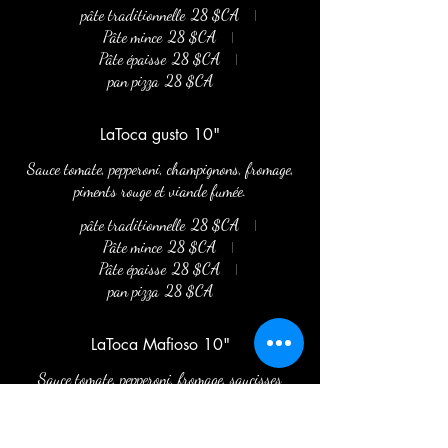
pâte traditionnelle
28 $CA
Pâte mince
28 $CA
Pâte épaisse
28 $CA
pan pizza
28 $CA
LaToca gusto 10"
Sauce tomate, pepperoni, champignons, fromage,
piments rouge et viande fumée.
pâte traditionnelle
28 $CA
Pâte mince
28 $CA
Pâte épaisse
28 $CA
pan pizza
28 $CA
LaToca Mafioso 10"
Sauce tomate, pepperoni, fromage, saucisses
italienne et bacon.
pâte traditionnelle
28 $CA