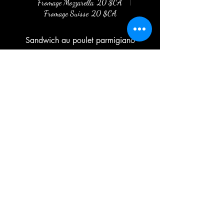
Fromage Mozzarella
20 $CA
Fromage Suisse
20 $CA
Sandwich au poulet parmigiano
Escalope de poulet pane, sauce a la viande et
fromage fondu.
Fromage Mozzarella
20 $CA
Fromage Suisse
20 $CA
Sandwich de veau parmigiano
Escalope de veau pané, sauce a la viande et
fromage fondu.
Fromage Mozzarella
20 $CA
Fromage Suisse
20 $CA