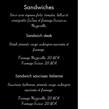
Sandwiches
Servi avec oignons frits, tomates, laltue et
vinaigrette LaToca et fromage Suisse ou
Mozzarella.
Sandwich steak
Steak, piments rouge, aubergine marinées et
fromage.
Fromage Mozzarella
20 $CA
Fromage Suisse
20 $CA
Sandwich saucisses italienne
Saucisses italiennes, piments rouge, aubergine
marinées et fromage.
Fromage Mozzarella
20 $CA
Fromage Suisse
20 $CA