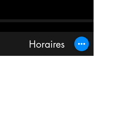
Horaires
Repas sur place, à emporter ou
livraison
Lundi au Mercredi: 16h à 21h
Jeudi: 11h à 22h
Vendredi: 11h à 23h
Samedi: 16h à 23h
Dimenche: 16h à 21h